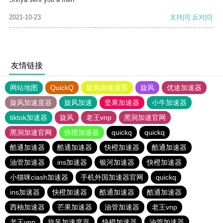
2021-10-23
支持
[0]
反对
[0]
友情链接
网站地图
QuickQ
旋风加速度器
旋风
优途加速器
旋风加速度器
旋风加速
坚果加速器
小牛加速器
tiktok加速器
旋风
老王vnp
黑洞加速官网
黑洞加速官网
快橙加速器
quickq
quickq
酷通加速器
酷通加速器
快橙加速器
酷通加速器
油管加速器
ins加速器
银河加速器
快橙加速器
小猫咪ciash加速器
手机外国加速器官网
quickq
ins加速器
快橙加速器
酷通加速器
酷通加速器
西柚加速器
芒果加速器
油管加速器
老王vnp
老王vnp
旋风加速度器
快橙加速器
油管加速器