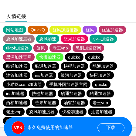
友情链接
网站地图
QuickQ
旋风加速度器
旋风
优途加速器
旋风加速度器
旋风加速
坚果加速器
小牛加速器
tiktok加速器
旋风
老王vnp
黑洞加速官网
黑洞加速官网
快橙加速器
quickq
quickq
酷通加速器
酷通加速器
快橙加速器
酷通加速器
油管加速器
ins加速器
银河加速器
快橙加速器
小猫咪ciash加速器
手机外国加速器官网
quickq
ins加速器
快橙加速器
酷通加速器
酷通加速器
西柚加速器
芒果加速器
油管加速器
老王vnp
老王vnp
旋风加速度器
快橙加速器
油管加速器
西柚加速器
一元机场
海鸥加速器
永久免费使用的加速器
下载