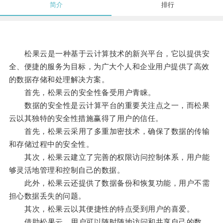
简介
排行
松果云是一种基于云计算技术的新兴平台，它以提供安
全、便捷的服务为目标，为广大个人和企业用户提供了高效
的数据存储和处理解决方案。
首先，松果云的安全性备受用户青睐。
数据的安全性是云计算平台的重要关注点之一，而松果
云以其独特的安全性措施赢得了用户的信任。
首先，松果云采用了多重加密技术，确保了数据的传输
和存储过程中的安全性。
其次，松果云建立了完善的权限访问控制体系，用户能
够灵活地管理和控制自己的数据。
此外，松果云还提供了数据备份和恢复功能，用户不需
担心数据丢失的问题。
其次，松果云以其便捷性的特点受到用户的喜爱。
借助松果云，用户可以随时随地访问和共享自己的数