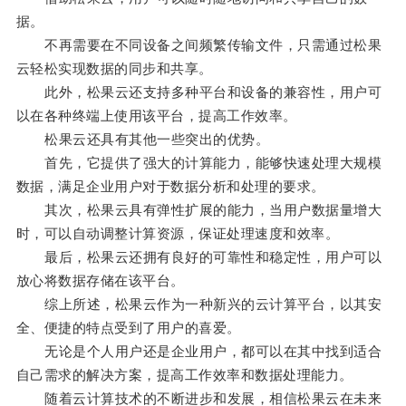
据。
不再需要在不同设备之间频繁传输文件，只需通过松果
云轻松实现数据的同步和共享。
此外，松果云还支持多种平台和设备的兼容性，用户可
以在各种终端上使用该平台，提高工作效率。
松果云还具有其他一些突出的优势。
首先，它提供了强大的计算能力，能够快速处理大规模
数据，满足企业用户对于数据分析和处理的要求。
其次，松果云具有弹性扩展的能力，当用户数据量增大
时，可以自动调整计算资源，保证处理速度和效率。
最后，松果云还拥有良好的可靠性和稳定性，用户可以
放心将数据存储在该平台。
综上所述，松果云作为一种新兴的云计算平台，以其安
全、便捷的特点受到了用户的喜爱。
无论是个人用户还是企业用户，都可以在其中找到适合
自己需求的解决方案，提高工作效率和数据处理能力。
随着云计算技术的不断进步和发展，相信松果云在未来