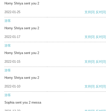
Horny Shriya sent you 2
2022-01-25
支持
[0]
反对
[0]
游客
Horny Shriya sent you 2
2022-01-17
支持
[0]
反对
[0]
游客
Horny Shriya sent you 2
2022-01-15
支持
[0]
反对
[0]
游客
Horny Shriya sent you 2
2022-01-10
支持
[0]
反对
[0]
游客
Sophia sent you 2 messa