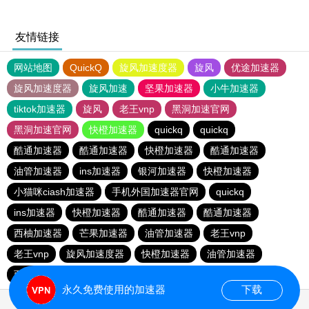
友情链接
网站地图
QuickQ
旋风加速度器
旋风
优途加速器
旋风加速度器
旋风加速
坚果加速器
小牛加速器
tiktok加速器
旋风
老王vnp
黑洞加速官网
黑洞加速官网
快橙加速器
quickq
quickq
酷通加速器
酷通加速器
快橙加速器
酷通加速器
油管加速器
ins加速器
银河加速器
快橙加速器
小猫咪ciash加速器
手机外国加速器官网
quickq
ins加速器
快橙加速器
酷通加速器
酷通加速器
西柚加速器
芒果加速器
油管加速器
老王vnp
老王vnp
旋风加速度器
快橙加速器
油管加速器
西柚加速器
一元机场
海鸥加速器
永久免费使用的加速器
下载