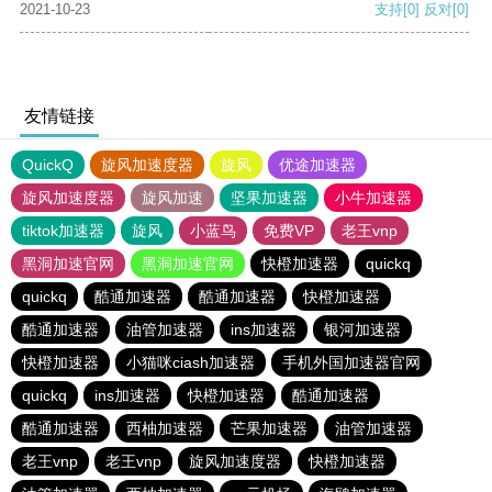
2021-10-23
支持
[0]
反对
[0]
友情链接
QuickQ
旋风加速度器
旋风
优途加速器
旋风加速度器
旋风加速
坚果加速器
小牛加速器
tiktok加速器
旋风
小蓝鸟
免费VP
老王vnp
黑洞加速官网
黑洞加速官网
快橙加速器
quickq
quickq
酷通加速器
酷通加速器
快橙加速器
酷通加速器
油管加速器
ins加速器
银河加速器
快橙加速器
小猫咪ciash加速器
手机外国加速器官网
quickq
ins加速器
快橙加速器
酷通加速器
酷通加速器
西柚加速器
芒果加速器
油管加速器
老王vnp
老王vnp
旋风加速度器
快橙加速器