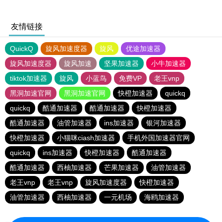
友情链接
QuickQ
旋风加速度器
旋风
优途加速器
旋风加速度器
旋风加速
坚果加速器
小牛加速器
tiktok加速器
旋风
小蓝鸟
免费VP
老王vnp
黑洞加速官网
黑洞加速官网
快橙加速器
quickq
quickq
酷通加速器
酷通加速器
快橙加速器
酷通加速器
油管加速器
ins加速器
银河加速器
快橙加速器
小猫咪ciash加速器
手机外国加速器官网
quickq
ins加速器
快橙加速器
酷通加速器
酷通加速器
西柚加速器
芒果加速器
油管加速器
老王vnp
老王vnp
旋风加速度器
快橙加速器
油管加速器
西柚加速器
一元机场
海鸥加速器