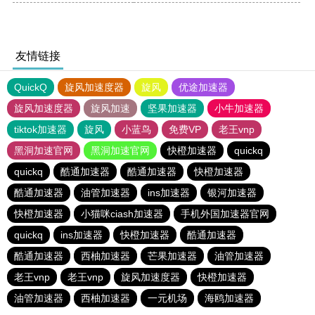
友情链接
QuickQ
旋风加速度器
旋风
优途加速器
旋风加速度器
旋风加速
坚果加速器
小牛加速器
tiktok加速器
旋风
小蓝鸟
免费VP
老王vnp
黑洞加速官网
黑洞加速官网
快橙加速器
quickq
quickq
酷通加速器
酷通加速器
快橙加速器
酷通加速器
油管加速器
ins加速器
银河加速器
快橙加速器
小猫咪ciash加速器
手机外国加速器官网
quickq
ins加速器
快橙加速器
酷通加速器
酷通加速器
西柚加速器
芒果加速器
油管加速器
老王vnp
老王vnp
旋风加速度器
快橙加速器
油管加速器
西柚加速器
一元机场
海鸥加速器