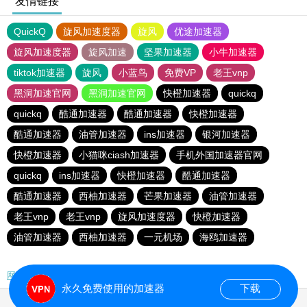
友情链接
QuickQ
旋风加速度器
旋风
优途加速器
旋风加速度器
旋风加速
坚果加速器
小牛加速器
tiktok加速器
旋风
小蓝鸟
免费VP
老王vnp
黑洞加速官网
黑洞加速官网
快橙加速器
quickq
quickq
酷通加速器
酷通加速器
快橙加速器
酷通加速器
油管加速器
ins加速器
银河加速器
快橙加速器
小猫咪ciash加速器
手机外国加速器官网
quickq
ins加速器
快橙加速器
酷通加速器
酷通加速器
西柚加速器
芒果加速器
油管加速器
老王vnp
老王vnp
旋风加速度器
快橙加速器
油管加速器
西柚加速器
一元机场
海鸥加速器
网站地图
永久免费使用的加速器
下载