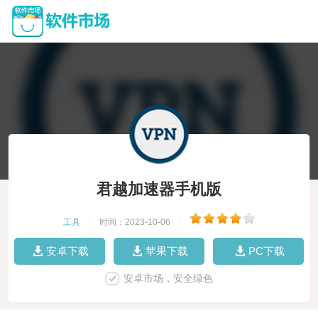
君越加速器手机版
工具
|
时间：2023-10-06
|
安卓下载
苹果下载
PC下载
安卓市场，安全绿色