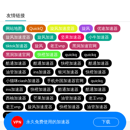
友情链接
网站地图
QuickQ
旋风加速度器
旋风
优途加速器
旋风加速度器
旋风加速
坚果加速器
小牛加速器
tiktok加速器
旋风
老王vnp
黑洞加速官网
黑洞加速官网
快橙加速器
quickq
quickq
酷通加速器
酷通加速器
快橙加速器
酷通加速器
油管加速器
ins加速器
银河加速器
快橙加速器
小猫咪ciash加速器
手机外国加速器官网
quickq
ins加速器
快橙加速器
酷通加速器
酷通加速器
西柚加速器
芒果加速器
油管加速器
老王vnp
老王vnp
旋风加速度器
快橙加速器
油管加速器
西柚加速器
一元机场
海鸥加速器
永久免费使用的加速器
下载