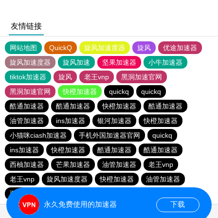
友情链接
网站地图
QuickQ
旋风加速度器
旋风
优途加速器
旋风加速度器
旋风加速
坚果加速器
小牛加速器
tiktok加速器
旋风
老王vnp
黑洞加速官网
黑洞加速官网
快橙加速器
quickq
quickq
酷通加速器
酷通加速器
快橙加速器
酷通加速器
油管加速器
ins加速器
银河加速器
快橙加速器
小猫咪ciash加速器
手机外国加速器官网
quickq
ins加速器
快橙加速器
酷通加速器
酷通加速器
西柚加速器
芒果加速器
油管加速器
老王vnp
老王vnp
旋风加速度器
快橙加速器
油管加速器
西柚加速器
一元机场
海鸥加速器
永久免费使用的加速器
下载