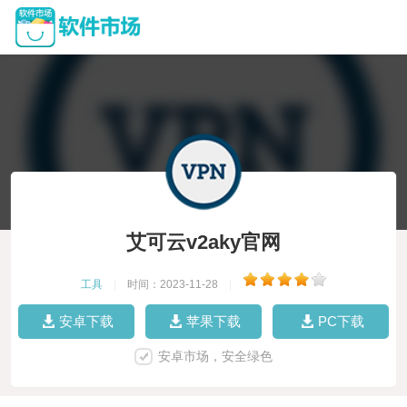
艾可云v2aky官网
工具
|
时间：2023-11-28
|
安卓下载
苹果下载
PC下载
安卓市场，安全绿色