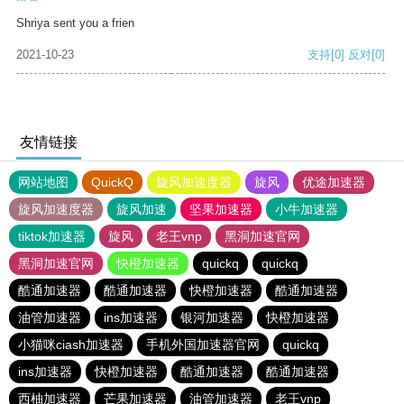
Shriya sent you a frien
2021-10-23
支持
[0]
反对
[0]
友情链接
网站地图
QuickQ
旋风加速度器
旋风
优途加速器
旋风加速度器
旋风加速
坚果加速器
小牛加速器
tiktok加速器
旋风
老王vnp
黑洞加速官网
黑洞加速官网
快橙加速器
quickq
quickq
酷通加速器
酷通加速器
快橙加速器
酷通加速器
油管加速器
ins加速器
银河加速器
快橙加速器
小猫咪ciash加速器
手机外国加速器官网
quickq
ins加速器
快橙加速器
酷通加速器
酷通加速器
西柚加速器
芒果加速器
油管加速器
老王vnp