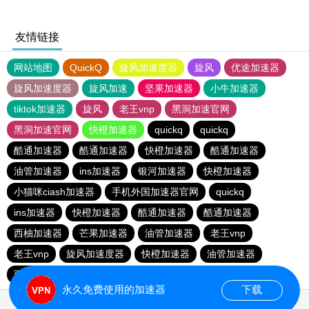
友情链接
网站地图
QuickQ
旋风加速度器
旋风
优途加速器
旋风加速度器
旋风加速
坚果加速器
小牛加速器
tiktok加速器
旋风
老王vnp
黑洞加速官网
黑洞加速官网
快橙加速器
quickq
quickq
酷通加速器
酷通加速器
快橙加速器
酷通加速器
油管加速器
ins加速器
银河加速器
快橙加速器
小猫咪ciash加速器
手机外国加速器官网
quickq
ins加速器
快橙加速器
酷通加速器
酷通加速器
西柚加速器
芒果加速器
油管加速器
老王vnp
老王vnp
旋风加速度器
快橙加速器
油管加速器
西柚加速器
一元机场
海鸥加速器
永久免费使用的加速器
下载