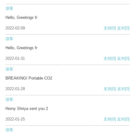
游客
Hello, Greetings fr
2022-02-09
支持
[0]
反对
[0]
游客
Hello, Greetings fr
2022-01-31
支持
[0]
反对
[0]
游客
BREAKING! Portable CO2
2022-01-28
支持
[0]
反对
[0]
游客
Horny Shriya sent you 2
2022-01-25
支持
[0]
反对
[0]
游客