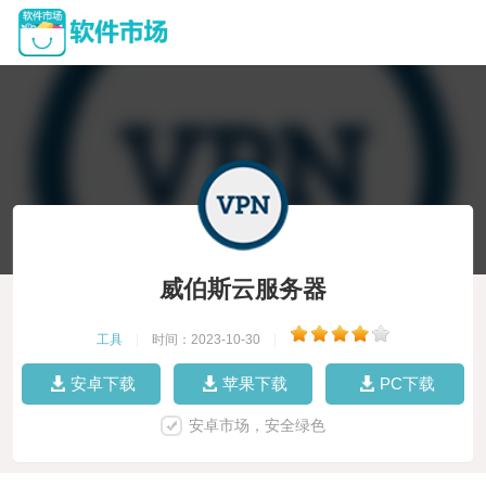
威伯斯云服务器
工具
|
时间：2023-10-30
|
安卓下载
苹果下载
PC下载
安卓市场，安全绿色