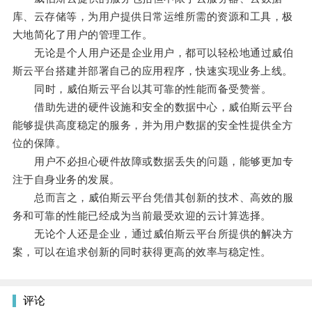
库、云存储等，为用户提供日常运维所需的资源和工具，极
大地简化了用户的管理工作。
无论是个人用户还是企业用户，都可以轻松地通过威伯
斯云平台搭建并部署自己的应用程序，快速实现业务上线。
同时，威伯斯云平台以其可靠的性能而备受赞誉。
借助先进的硬件设施和安全的数据中心，威伯斯云平台
能够提供高度稳定的服务，并为用户数据的安全性提供全方
位的保障。
用户不必担心硬件故障或数据丢失的问题，能够更加专
注于自身业务的发展。
总而言之，威伯斯云平台凭借其创新的技术、高效的服
务和可靠的性能已经成为当前最受欢迎的云计算选择。
无论个人还是企业，通过威伯斯云平台所提供的解决方
案，可以在追求创新的同时获得更高的效率与稳定性。
评论