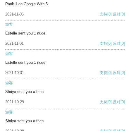
Rank 1 on Google With 5
2021-11-06
支持
[0]
反对
[0]
游客
Estelle sent you 1 nude
2021-11-01
支持
[0]
反对
[0]
游客
Estelle sent you 1 nude
2021-10-31
支持
[0]
反对
[0]
游客
Shriya sent you a frien
2021-10-29
支持
[0]
反对
[0]
游客
Shriya sent you a frien