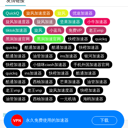
友情链接
QuickQ
旋风加速度器
旋风
优途加速器
旋风加速度器
旋风加速
坚果加速器
小牛加速器
tiktok加速器
旋风
小蓝鸟
免费VP
老王vnp
黑洞加速官网
黑洞加速官网
快橙加速器
quickq
quickq
酷通加速器
酷通加速器
快橙加速器
酷通加速器
油管加速器
ins加速器
银河加速器
快橙加速器
小猫咪ciash加速器
手机外国加速器官网
quickq
ins加速器
快橙加速器
酷通加速器
酷通加速器
西柚加速器
芒果加速器
油管加速器
老王vnp
老王vnp
旋风加速度器
快橙加速器
油管加速器
西柚加速器
一元机场
海鸥加速器
网站地图
永久免费使用的加速器
下载