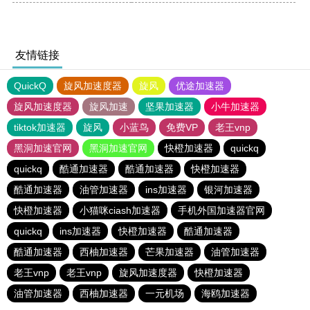
友情链接
QuickQ
旋风加速度器
旋风
优途加速器
旋风加速度器
旋风加速
坚果加速器
小牛加速器
tiktok加速器
旋风
小蓝鸟
免费VP
老王vnp
黑洞加速官网
黑洞加速官网
快橙加速器
quickq
quickq
酷通加速器
酷通加速器
快橙加速器
酷通加速器
油管加速器
ins加速器
银河加速器
快橙加速器
小猫咪ciash加速器
手机外国加速器官网
quickq
ins加速器
快橙加速器
酷通加速器
酷通加速器
西柚加速器
芒果加速器
油管加速器
老王vnp
老王vnp
旋风加速度器
快橙加速器
油管加速器
西柚加速器
一元机场
海鸥加速器