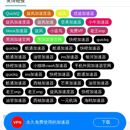
友情链接
QuickQ
旋风加速度器
旋风
优途加速器
旋风加速度器
旋风加速
坚果加速器
小牛加速器
tiktok加速器
旋风
小蓝鸟
免费VP
老王vnp
黑洞加速官网
黑洞加速官网
快橙加速器
quickq
quickq
酷通加速器
酷通加速器
快橙加速器
酷通加速器
油管加速器
ins加速器
银河加速器
快橙加速器
小猫咪ciash加速器
手机外国加速器官网
quickq
ins加速器
快橙加速器
酷通加速器
酷通加速器
西柚加速器
芒果加速器
油管加速器
老王vnp
老王vnp
旋风加速度器
快橙加速器
油管加速器
西柚加速器
一元机场
海鸥加速器
网站地图
永久免费使用的加速器
下载