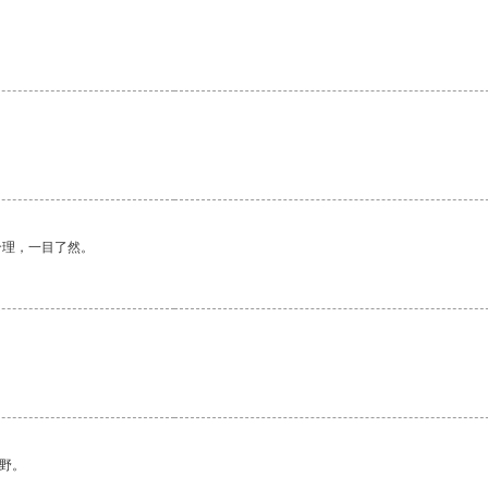
合理，一目了然。
野。