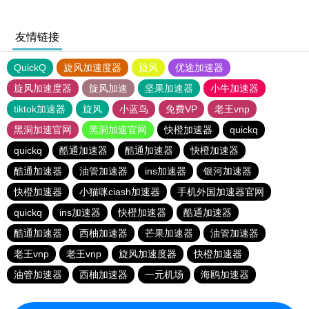
友情链接
QuickQ
旋风加速度器
旋风
优途加速器
旋风加速度器
旋风加速
坚果加速器
小牛加速器
tiktok加速器
旋风
小蓝鸟
免费VP
老王vnp
黑洞加速官网
黑洞加速官网
快橙加速器
quickq
quickq
酷通加速器
酷通加速器
快橙加速器
酷通加速器
油管加速器
ins加速器
银河加速器
快橙加速器
小猫咪ciash加速器
手机外国加速器官网
quickq
ins加速器
快橙加速器
酷通加速器
酷通加速器
西柚加速器
芒果加速器
油管加速器
老王vnp
老王vnp
旋风加速度器
快橙加速器
油管加速器
西柚加速器
一元机场
海鸥加速器