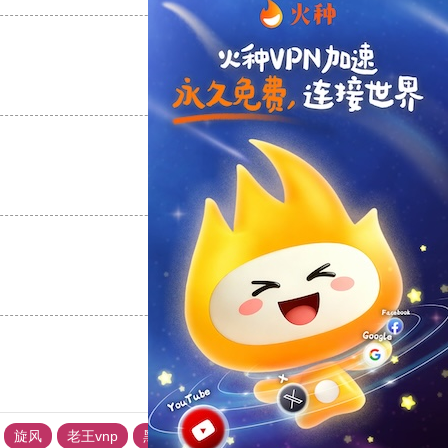
支持
[0]
反对
[0]
支持
[0]
反对
[0]
支持
[0]
反对
[0]
旋风
老王vnp
黑洞加速官网
黑洞加速官网
quickq