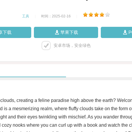
工具
|
时间：2025-02-16
|
卓下载
苹果下载
安卓市场，安全绿色
e clouds, creating a feline paradise high above the earth? Wel
 is a mesmerizing realm, where fluffy clouds take on the form of
light and their eyes twinkling with mischief. As you wander throu
 cozy nooks where you can curl up with a book and watch the cloud