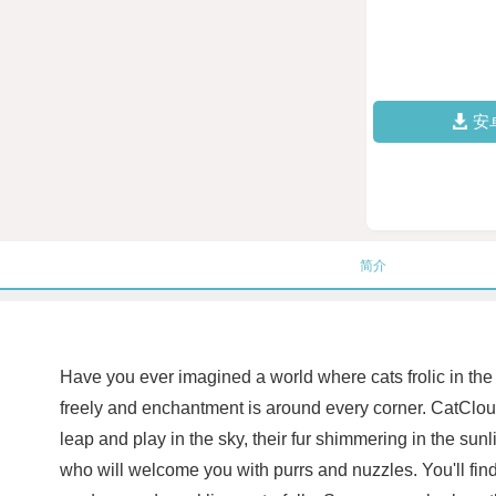
安
简介
Have you ever imagined a world where cats frolic in th
freely and enchantment is around every corner. CatCloud
leap and play in the sky, their fur shimmering in the sun
who will welcome you with purrs and nuzzles. You'll find