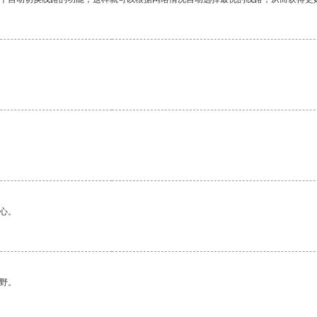
心。
野。