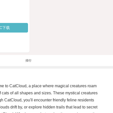
PC下载
排行
come to CatCloud, a place where magical creatures roam
 cats of all shapes and sizes. These mystical creatures
gh CatCloud, you'll encounter friendly feline residents
s drift by, or explore hidden trails that lead to secret