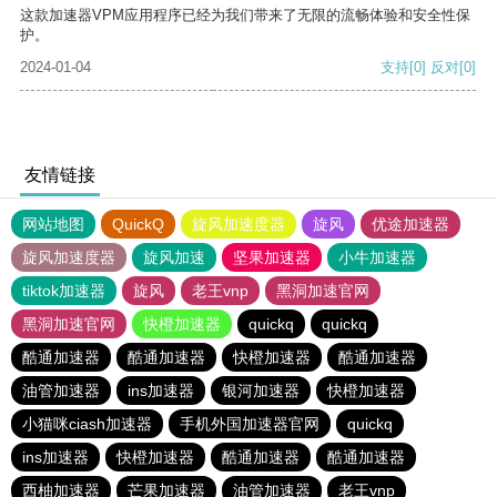
这款加速器VPM应用程序已经为我们带来了无限的流畅体验和安全性保
护。
2024-01-04
支持
[0]
反对
[0]
友情链接
网站地图
QuickQ
旋风加速度器
旋风
优途加速器
旋风加速度器
旋风加速
坚果加速器
小牛加速器
tiktok加速器
旋风
老王vnp
黑洞加速官网
黑洞加速官网
快橙加速器
quickq
quickq
酷通加速器
酷通加速器
快橙加速器
酷通加速器
油管加速器
ins加速器
银河加速器
快橙加速器
小猫咪ciash加速器
手机外国加速器官网
quickq
ins加速器
快橙加速器
酷通加速器
酷通加速器
西柚加速器
芒果加速器
油管加速器
老王vnp