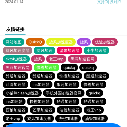
2024-01-14
支持
[0]
反对
[0]
友情链接
网站地图
QuickQ
旋风加速度器
旋风
优途加速器
旋风加速度器
旋风加速
坚果加速器
小牛加速器
tiktok加速器
旋风
老王vnp
黑洞加速官网
黑洞加速官网
快橙加速器
quickq
quickq
酷通加速器
酷通加速器
快橙加速器
酷通加速器
油管加速器
ins加速器
银河加速器
快橙加速器
小猫咪ciash加速器
手机外国加速器官网
quickq
ins加速器
快橙加速器
酷通加速器
酷通加速器
西柚加速器
芒果加速器
油管加速器
老王vnp
老王vnp
旋风加速度器
快橙加速器
油管加速器