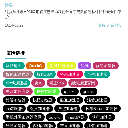
游客
这款加速器VPM应用程序已经为我们带来了无限的隐私保护和安全性保
护。
2024-02-22
支持
[0]
反对
[0]
友情链接
网站地图
QuickQ
旋风加速度器
旋风
优途加速器
旋风加速度器
旋风加速
坚果加速器
小牛加速器
tiktok加速器
旋风
老王vnp
黑洞加速官网
黑洞加速官网
快橙加速器
quickq
quickq
酷通加速器
快橙加速器
酷通加速器
油管加速器
ins加速器
银河加速器
快橙加速器
小猫咪ciash加速器
手机外国加速器官网
quickq
ins加速器
快橙加速器
酷通加速器
西柚加速器
芒果加速器
油管加速器