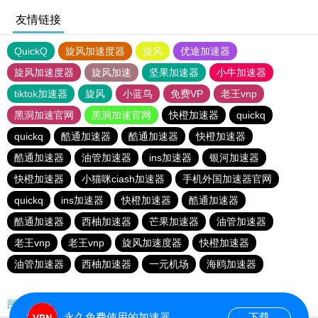
友情链接
QuickQ
旋风加速度器
旋风
优途加速器
旋风加速度器
旋风加速
坚果加速器
小牛加速器
tiktok加速器
旋风
小蓝鸟
免费VP
老王vnp
黑洞加速官网
黑洞加速官网
快橙加速器
quickq
quickq
酷通加速器
酷通加速器
快橙加速器
酷通加速器
油管加速器
ins加速器
银河加速器
快橙加速器
小猫咪ciash加速器
手机外国加速器官网
quickq
ins加速器
快橙加速器
酷通加速器
酷通加速器
西柚加速器
芒果加速器
油管加速器
老王vnp
老王vnp
旋风加速度器
快橙加速器
油管加速器
西柚加速器
一元机场
海鸥加速器
网站地图
永久免费使用的加速器
下载